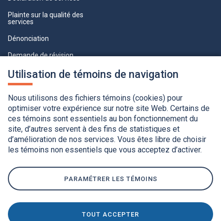
Plainte sur la qualité des
services
Dénonciation
Demande de révision
Lois et règlements
Utilisation de témoins de navigation
Paramètres des témoins
Nous utilisons des fichiers témoins (cookies) pour
optimiser votre expérience sur notre site Web. Certains de
ces témoins sont essentiels au bon fonctionnement du
site, d’autres servent à des fins de statistiques et
d’amélioration de nos services. Vous êtes libre de choisir
les témoins non essentiels que vous acceptez d’activer.
Accessibilité
Application de la Charte de la langue française
Politique de confidentialité
Québec.ca
Ce
lien
s'ouvrira
PARAMÉTRER LES TÉMOINS
dans
une
nouvelle
fenêtre.
TOUT ACCEPTER
Ce
© Gouvernement du Québec, 2020