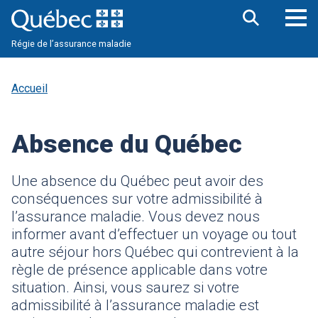
Aller
au
contenu
Ouv
Ouvrir
principal
Régie de l’assurance maladie
la
le
barre
me
de
pri
recherche
Accueil
Absence du Québec
Une absence du Québec peut avoir des
conséquences sur votre admissibilité à
l’assurance maladie. Vous devez nous
informer avant d’effectuer un voyage ou tout
autre séjour hors Québec qui contrevient à la
règle de présence applicable dans votre
situation. Ainsi, vous saurez si votre
admissibilité à l’assurance maladie est