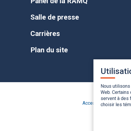
Panel de la RAMQ
Salle de presse
Carrières
Plan du site
Utilisat
Nous utilisons
Web. Certains 
servent à des f
Accessibilité
Applic
choisir les té