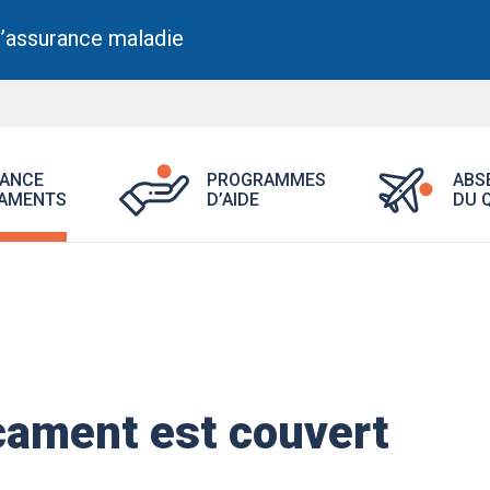
l’assurance maladie
Ouvrir
Ouvrir
ANCE
PROGRAMMES
ABS
le
le
AMENTS
D’AIDE
DU 
menu
menu
Assurance
Programme
médicaments.
d’aide.
cament est couvert