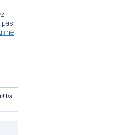
ez
t pas
égime
nt foi