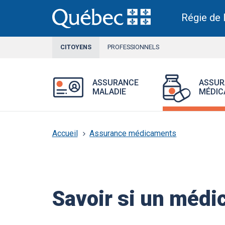
Aller
au
Régie de 
contenu
principal
CITOYENS
SECTION
PROFESSIONNELS
ACTIVE
Section
Ouvrir
ASSURANCE
ASSUR
active
le
MALADIE
MÉDIC
menu
Assurance
maladie.
Accueil
Assurance médicaments
Savoir si un médi