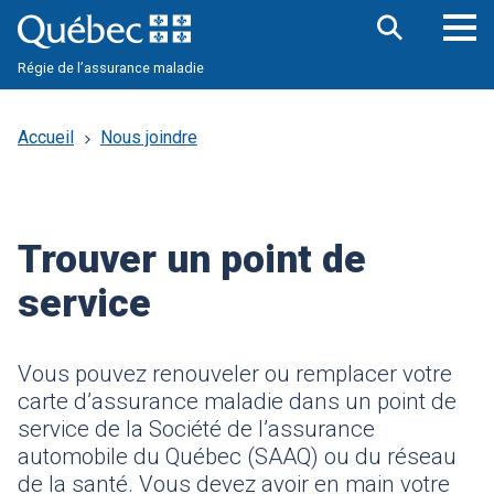
Aller
au
contenu
Ouv
Ouvrir
principal
Régie de l’assurance maladie
la
le
barre
me
de
pri
recherche
Accueil
Nous joindre
Trouver un point de
service
Vous pouvez renouveler ou remplacer votre
carte d’assurance maladie dans un point de
service de la Société de l’assurance
automobile du Québec (SAAQ) ou du réseau
de la santé. Vous devez avoir en main votre