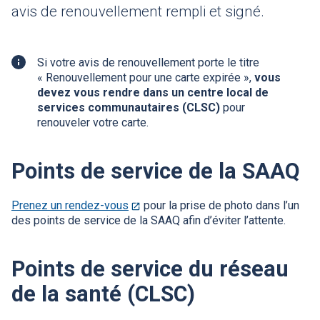
avis de renouvellement rempli et signé.
Renseignement
Si votre avis de renouvellement porte le titre
complémentaire
« Renouvellement pour une carte expirée »,
vous
devez vous rendre dans un centre local de
services communautaires (
CLSC)
pour
renouveler votre carte.
Points de service de la
SAAQ
Prenez un rendez-vous
Ce
pour la prise de photo dans l’un
des points de service de la
lien
SAAQ
afin d’éviter l’attente.
s'ouvrira
dans
Points de service du réseau
une
nouvelle
de la santé (
CLSC
)
fenêtre.