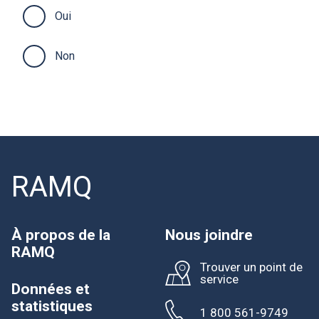
Oui
CLSC DE KUUJJUAQ
Non
CLSC DU RICHELIEU
RAMQ
À propos de la
Nous joindre
RAMQ
Trouver un point de
service
Données et
statistiques
1 800 561-9749