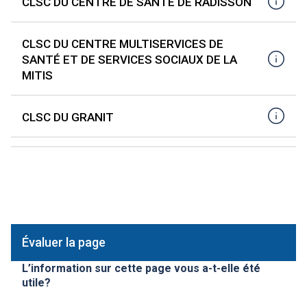
CLSC DU CENTRE DE SANTÉ DE RADISSON
CLSC DU CENTRE MULTISERVICES DE
SANTÉ ET DE SERVICES SOCIAUX DE LA
MITIS
CLSC DU GRANIT
CLSC DE PUVIRNITUQ
CLSC DU CENTRE DE SANTÉ ISLE-DIEU
CLSC DU CENTRE DE SANTÉ LEBEL
Évaluer la page
L’information sur cette page vous a-t-elle été
CLSC DU CENTRE DE SANTÉ RENÉ-RICARD
utile?