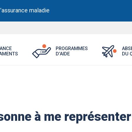
l’assurance maladie
Ouvrir
Ouvrir
ANCE
PROGRAMMES
ABS
le
le
AMENTS
D’AIDE
DU 
menu
menu
Assurance
Programme
médicaments.
d’aide.
sonne à me représenter