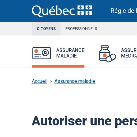
Aller
au
Régie de 
contenu
principal
CITOYENS
SECTION
PROFESSIONNELS
ACTIVE
Section
Ouvrir
ASSURANCE
ASSUR
active
le
MALADIE
MÉDIC
menu
Assurance
maladie.
Accueil
Assurance maladie
Autoriser une per