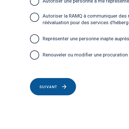
Autoriser une personne à me représent
voulez-
vous
Autoriser la RAMQ à communiquer des 
faire?
réévaluation pour des services d’héber
Représenter une personne inapte auprè
Renouveler ou modifier une procuration