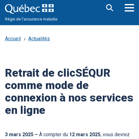
Aller
au
contenu
Ouv
Ouvrir
principal
Régie de l’assurance maladie
la
le
barre
me
de
pri
recherche
Accueil
Actualités
Retrait de clicSÉQUR
comme mode de
connexion à nos services
en ligne
3 mars 2025 –
À compter du
12 mars 2025
, vous devrez