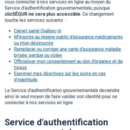
vous connecter à nos services en ligne au moyen du
Service d’authentification gouvernementale, puisque
clicSÉQUR ne sera plus accessible
. Ce changement
touche les services suivants :
Carnet santé Québec
Ce
M’inscrire au régime public d’assurance médicaments
lien
ou m’en désinscrire
s'ouvrira
Remplacer ou corriger une carte d’assurance maladie
dans
brisée, perdue ou volée
une
Officialiser mon consentement au don d’organes et de
nouvelle
tissus
fenêtre.
Exprimer mes directives sur les soins en cas
d’inaptitude
Le Service d’authentification gouvernementale deviendra
ainsi le seul moyen de faire valider son identité pour se
connecter à nos services en ligne.
Service d’authentification