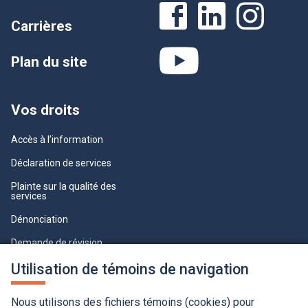
Carrières
Plan du site
Vos droits
Accès à l’information
Déclaration de services
Plainte sur la qualité des
services
Dénonciation
Demande de révision
Lois et règlements
Utilisation de témoins de navigation
Paramètres des témoins
Nous utilisons des fichiers témoins (cookies) pour