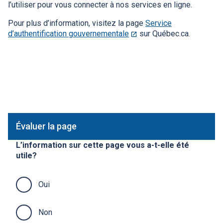
l’utiliser pour vous connecter à nos services en ligne.
Pour plus d’information, visitez la page
Service
d’authentification gouvernementale
Ce
sur Québec.ca.
lien
s'ouvrira
dans
une
nouvelle
fenêtre.
Évaluer la page
L’information sur cette page vous a-t-elle été
utile?
Oui
Non