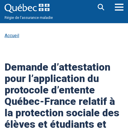
Aller
au
contenu
Ouv
Ouvrir
principal
Régie de l’assurance maladie
la
le
barre
me
de
pri
recherche
Accueil
Demande d’attestation
pour l’application du
protocole d’entente
Québec-France relatif à
la protection sociale des
élèves et étudiants et