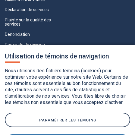
Déclaration de services
Plainte sur la qualité des
services
Dénonciation
Demande de révision
Lois et règlements
Utilisation de témoins de navigation
Paramètres des témoins
Nous utilisons des fichiers témoins (cookies) pour
optimiser votre expérience sur notre site Web. Certains de
ces témoins sont essentiels au bon fonctionnement du
site, d’autres servent à des fins de statistiques et
d’amélioration de nos services. Vous êtes libre de choisir
les témoins non essentiels que vous acceptez d’activer.
Accessibilité
Application de la Charte de la langue française
Politique de confidentialité
Québec.ca
Ce
lien
PARAMÉTRER LES TÉMOINS
s'ouvrira
dans
une
nouvelle