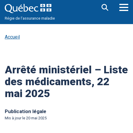
Aller
au
contenu
Ouv
Ouvrir
principal
Régie de l’assurance maladie
la
le
barre
me
de
pri
recherche
Accueil
Arrêté ministériel – Liste
des médicaments, 22
mai 2025
Publication légale
Mis à jour le
20 mai 2025