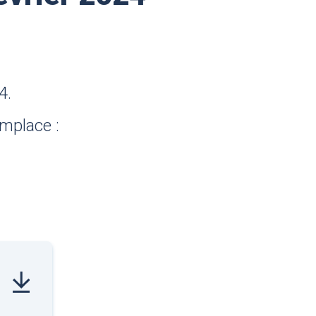
4.
mplace :