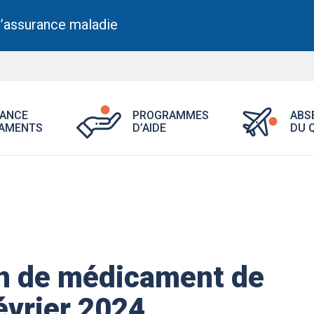
l’assurance maladie
Ouvrir
Ouvrir
ANCE
PROGRAMMES
ABS
le
le
AMENTS
D’AIDE
DU 
menu
menu
Assurance
Programme
médicaments.
d’aide.
on de médicament de
évrier 2024