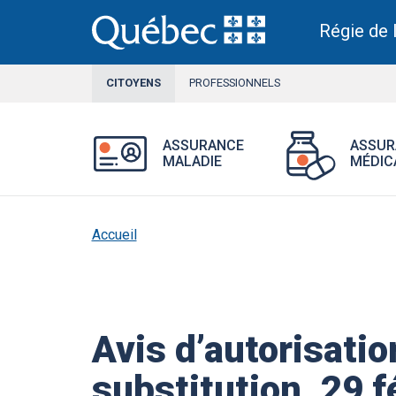
Aller
au
Régie de 
contenu
principal
CITOYENS
SECTION
PROFESSIONNELS
ACTIVE
Ouvrir
ASSURANCE
ASSUR
le
MALADIE
MÉDIC
menu
Assurance
maladie.
Accueil
Avis d’autorisati
substitution, 29 f