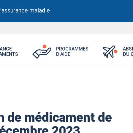
l’assurance maladie
Ouvrir
Ouvrir
ANCE
PROGRAMMES
ABS
le
le
AMENTS
D’AIDE
DU 
menu
menu
Assurance
Programme
médicaments.
d’aide.
on de médicament de
 décembre 2023