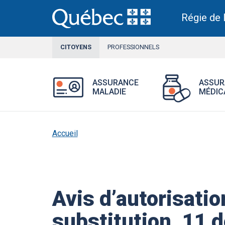
Aller
au
Régie de 
contenu
principal
CITOYENS
SECTION
PROFESSIONNELS
ACTIVE
Ouvrir
ASSURANCE
ASSUR
le
MALADIE
MÉDIC
menu
Assurance
maladie.
Accueil
Avis d’autorisati
substitution, 11