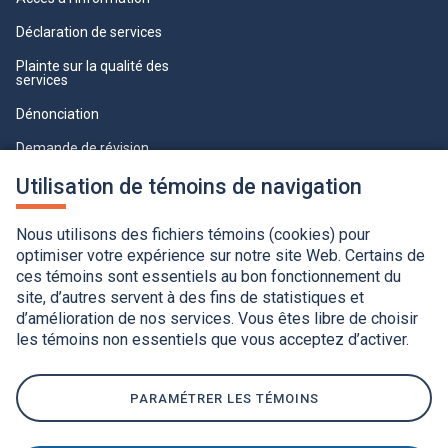
Déclaration de services
Plainte sur la qualité des
services
Dénonciation
Demande de révision
Lois et règlements
Utilisation de témoins de navigation
Paramètres des témoins
Nous utilisons des fichiers témoins (cookies) pour
optimiser votre expérience sur notre site Web. Certains de
ces témoins sont essentiels au bon fonctionnement du
site, d’autres servent à des fins de statistiques et
d’amélioration de nos services. Vous êtes libre de choisir
les témoins non essentiels que vous acceptez d’activer.
Accessibilité
Application de la Charte de la langue française
Politique de confidentialité
Québec.ca
Ce
lien
PARAMÉTRER LES TÉMOINS
s'ouvrira
dans
une
nouvelle