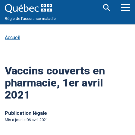
Aller
au
contenu
Ouv
Ouvrir
principal
Régie de l’assurance maladie
la
le
barre
me
de
pri
recherche
Accueil
Vaccins couverts en
pharmacie, 1er avril
2021
Publication légale
Mis à jour le
06 avril 2021