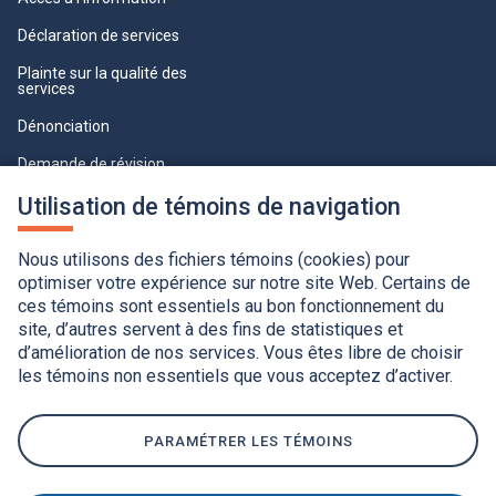
Déclaration de services
Plainte sur la qualité des
services
Dénonciation
Demande de révision
Lois et règlements
Utilisation de témoins de navigation
Paramètres des témoins
Nous utilisons des fichiers témoins (cookies) pour
optimiser votre expérience sur notre site Web. Certains de
ces témoins sont essentiels au bon fonctionnement du
site, d’autres servent à des fins de statistiques et
d’amélioration de nos services. Vous êtes libre de choisir
les témoins non essentiels que vous acceptez d’activer.
Accessibilité
Application de la Charte de la langue française
Politique de confidentialité
Québec.ca
Ce
lien
PARAMÉTRER LES TÉMOINS
s'ouvrira
dans
une
nouvelle