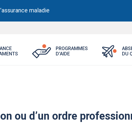
l’assurance maladie
Ouvrir
Ouvrir
ANCE
PROGRAMMES
ABS
le
le
AMENTS
D’AIDE
DU 
menu
menu
Assurance
Programme
médicaments.
d’aide.
ion ou d’un ordre profession