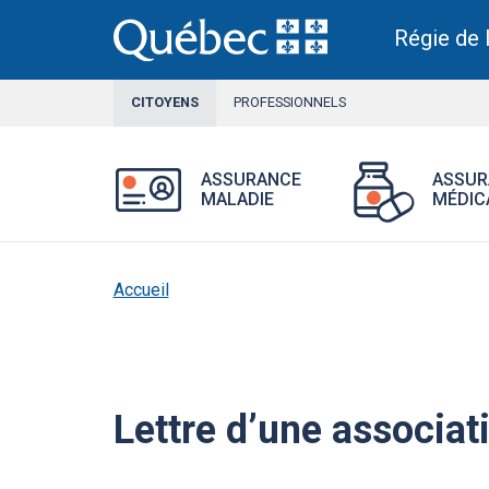
Aller
au
Régie de 
contenu
principal
CITOYENS
SECTION
PROFESSIONNELS
ACTIVE
Ouvrir
ASSURANCE
ASSUR
le
MALADIE
MÉDIC
menu
Assurance
maladie.
Accueil
Lettre d’une associat