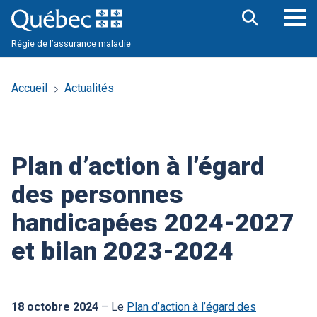
Aller
au
contenu
Ouv
Ouvrir
principal
Régie de l’assurance maladie
la
le
barre
me
de
pri
recherche
Accueil
Actualités
Plan d’action à l’égard
des personnes
handicapées 2024-2027
et bilan 2023-2024
18 octobre 2024
– Le
Plan d’action à l’égard des