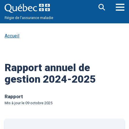
Aller
au
contenu
Ouv
Ouvrir
principal
Régie de l’assurance maladie
la
le
barre
me
de
pri
recherche
Accueil
Rapport annuel de
gestion 2024-2025
Rapport
Mis à jour le
09 octobre 2025