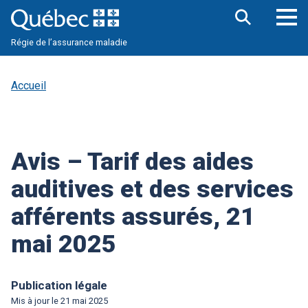
Aller
au
contenu
Ouv
Ouvrir
principal
Régie de l’assurance maladie
la
le
barre
me
de
pri
recherche
Accueil
Avis – Tarif des aides
auditives et des services
afférents assurés, 21
mai 2025
Publication légale
Mis à jour le
21 mai 2025