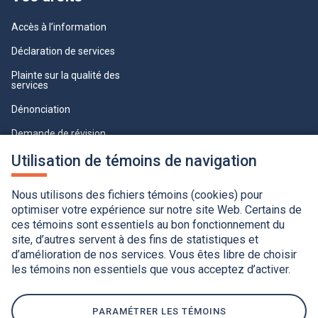
Accès à l’information
Déclaration de services
Plainte sur la qualité des
services
Dénonciation
Demande de révision
Lois et règlements
Utilisation de témoins de navigation
Paramètres des témoins
Nous utilisons des fichiers témoins (cookies) pour
optimiser votre expérience sur notre site Web. Certains de
ces témoins sont essentiels au bon fonctionnement du
site, d’autres servent à des fins de statistiques et
d’amélioration de nos services. Vous êtes libre de choisir
les témoins non essentiels que vous acceptez d’activer.
Accessibilité
Application de la Charte de la langue française
Politique de confidentialité
Québec.ca
Ce
lien
PARAMÉTRER LES TÉMOINS
s'ouvrira