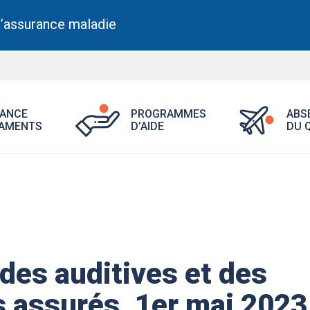
l’assurance maladie
Ouvrir
Ouvrir
ANCE
PROGRAMMES
ABS
le
le
AMENTS
D’AIDE
DU 
menu
menu
Assurance
Programme
médicaments.
d’aide.
ides auditives et des
s assurés, 1er mai 2023