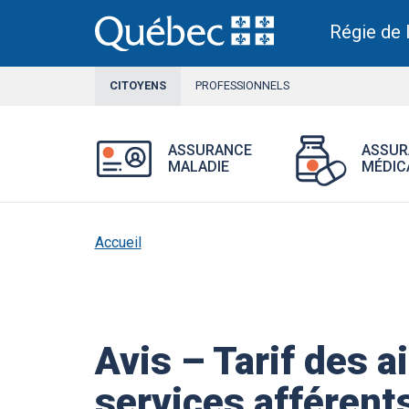
Aller
au
Régie de 
contenu
principal
CITOYENS
SECTION
PROFESSIONNELS
ACTIVE
Ouvrir
ASSURANCE
ASSUR
le
MALADIE
MÉDIC
menu
Assurance
maladie.
Accueil
Avis – Tarif des a
services afférent