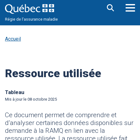
Aller
au
contenu
Ouv
Ouvrir
principal
Régie de l’assurance maladie
la
le
barre
me
de
pri
recherche
Accueil
Ressource utilisée
Tableau
Mis à jour le
08 octobre 2025
Ce document permet de comprendre et
d’analyser certaines données disponibles sur
demande à la RAMQ en lien avec la
ressource utilisée. La ressource utilisée fait