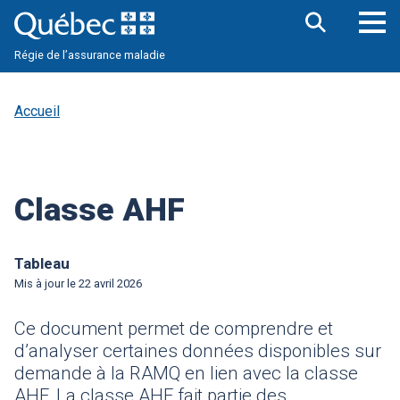
Aller
au
contenu
Ouv
Ouvrir
principal
Régie de l’assurance maladie
la
le
barre
me
de
pri
recherche
Accueil
Classe AHF
Tableau
Mis à jour le
22 avril 2026
Ce document permet de comprendre et
d’analyser certaines données disponibles sur
demande à la RAMQ en lien avec la classe
AHF. La classe AHF fait partie des