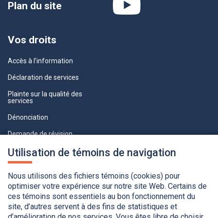
Plan du site
Vos droits
Accès à l’information
Déclaration de services
Plainte sur la qualité des
services
Dénonciation
Demande de révision
Lois et règlements
Utilisation de témoins de navigation
Paramètres des témoins
Nous utilisons des fichiers témoins (cookies) pour
optimiser votre expérience sur notre site Web. Certains de
ces témoins sont essentiels au bon fonctionnement du
site, d’autres servent à des fins de statistiques et
d’amélioration de nos services. Vous êtes libre de choisir