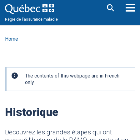
Skip
to
main
Op
Open
content
Régie de l’assurance maladie
the
nav
search
me
bar
Home
Important
The contents of this webpage are in French
information
only.
Historique
Découvrez les grandes étapes qui ont