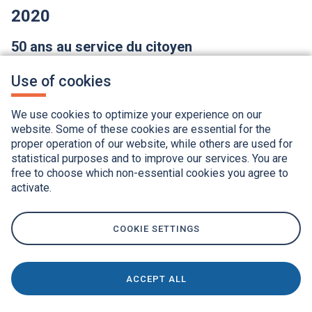
2020
50 ans au service du citoyen
Après 50 années à son service, la RAMQ est plus que
Use of cookies
jamais tournée vers le citoyen. Grâce à un site Web
repensé et aux services numériques faciles à utiliser, la
population est de plus en plus autonome et engagée dans
We use cookies to optimize your experience on our
la prise en charge de sa santé.
website. Some of these cookies are essential for the
proper operation of our website, while others are used for
Soucieuse de garder le cap sur sa mission et ses valeurs,
statistical purposes and to improve our services. You are
la RAMQ met
le citoyen au centre de ses
free to choose which non-essential cookies you agree to
préoccupations
en lui facilitant la vie à toutes les étapes
activate.
de ses démarches. Elle joue ainsi un rôle majeur dans la
création de valeur pour la population québécoise.
COOKIE SETTINGS
En 2020, la RAMQ :
Administre plus de
40
programmes
ACCEPT ALL
Embauche
1 718
personnes
Rémunère plus de
55 000
professionnels de la santé,