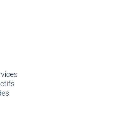
rvices
ctifs
des