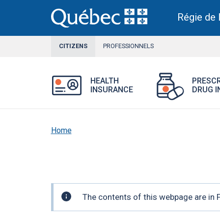
Skip
to
Régie de 
main
content
CITIZENS
CURRENT
PROFESSIONNELS
SECTION
Open
HEALTH
PRESCR
Health
INSURANCE
DRUG I
Insurance
menu.
Home
Important
The contents of this webpage are in F
information