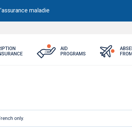
l’assurance maladie
Open
Open
IPTION
AID
ABSE
Aid
Prescription
NSURANCE
PROGRAMS
FROM
Programs
Drug
menu.
Insurance
menu.
rench only.