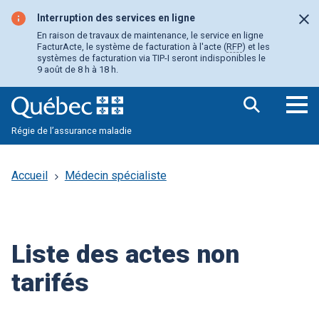
Aller
au
Interruption des services en ligne
Fer
contenu
En raison de travaux de maintenance, le service en ligne
principal
FacturActe, le système de facturation à l'acte (
RFP
) et les
systèmes de facturation via TIP-I seront indisponibles le
9 août de 8 h à 18 h.
Ouv
Régie de l’assurance maladie
le
me
pri
Accueil
Médecin spécialiste
Liste des actes non
tarifés