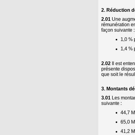
2. Réduction d
2.01
Une augment
rémunération en
façon suivante :
1,0 % 
1,4 % 
2.02
Il est ente
présente dispos
que soit le rés
3. Montants d
3.01
Les montant
suivante :
44,7 M
65,0 M
41,2 M