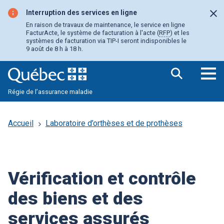
Aller
au
Interruption des services en ligne
Fer
contenu
En raison de travaux de maintenance, le service en ligne
principal
FacturActe, le système de facturation à l'acte (
RFP
) et les
systèmes de facturation via TIP-I seront indisponibles le
9 août de 8 h à 18 h.
Ouv
Régie de l’assurance maladie
le
me
pri
Accueil
Laboratoire d’orthèses et de prothèses
Vérification et contrôle
des biens et des
services assurés