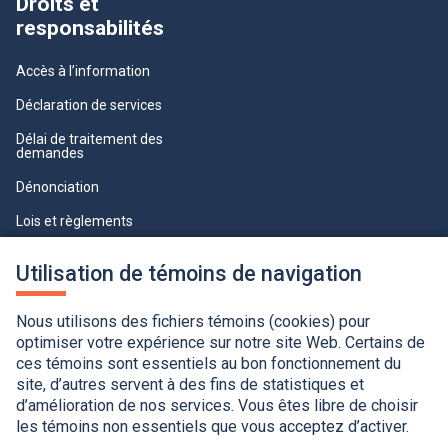
Droits et
responsabilités
Accès à l’information
Déclaration de services
Délai de traitement des
demandes
Dénonciation
Lois et règlements
Qualité du service à la clientèle
Utilisation de témoins de navigation
professionnelle
Paramètres des témoins
Nous utilisons des fichiers témoins (cookies) pour
optimiser votre expérience sur notre site Web. Certains de
ces témoins sont essentiels au bon fonctionnement du
site, d’autres servent à des fins de statistiques et
d’amélioration de nos services. Vous êtes libre de choisir
les témoins non essentiels que vous acceptez d’activer.
Accessibilité
Application de la Charte de la langue française