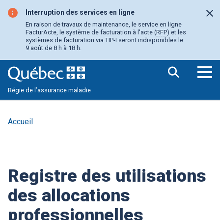
Aller
au
Interruption des services en ligne
Fer
contenu
En raison de travaux de maintenance, le service en ligne
principal
FacturActe, le système de facturation à l'acte (
RFP
) et les
systèmes de facturation via TIP-I seront indisponibles le
9 août de 8 h à 18 h.
Ouv
Régie de l’assurance maladie
le
me
pri
Accueil
Registre des utilisations
des allocations
professionnelles