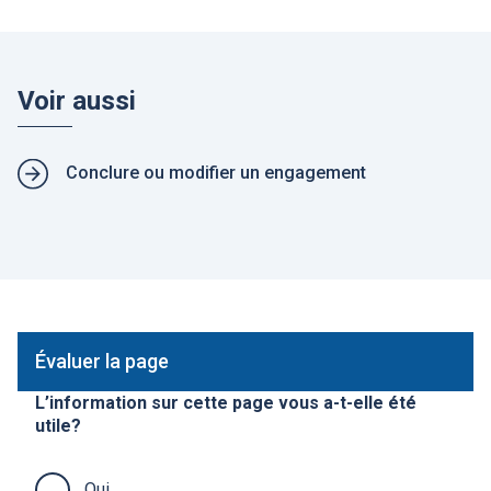
Voir aussi
P
Conclure ou modifier un engagement
a
g
e
s
c
o
n
n
Évaluer la page
e
x
L’information sur cette page vous a-t-elle été
e
utile?
s
Oui