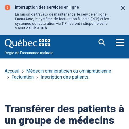
Aller
au
Interruption des services en ligne
Fer
contenu
En raison de travaux de maintenance, le service en ligne
principal
FacturActe, le système de facturation à l'acte (
RFP
) et les
systèmes de facturation via TIP-I seront indisponibles le
9 août de 8 h à 18 h.
Ouv
Régie de l’assurance maladie
le
me
pri
Accueil
Médecin omnipraticien ou omnipraticienne
Facturation
Inscription des patients
Transférer des patients à
un groupe de médecins