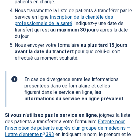
patients en charge.
Nous transmettre la liste de patients à transférer par le
service en ligne
Inscription de la clientèle des
professionnels de la santé
. Indiquez-y une date de
transfert qui est
au maximum
30 jours
après la date
du jour.
Nous envoyer votre formulaire
au plus tard 15 jours
avant la date du transfert
pour que celui-ci soit
effectué au moment souhaité.
Information
En cas de divergence entre les informations
pratique
présentées dans ce formulaire et celles
figurant dans le service en ligne,
les
informations du service en ligne prévalent
.
Si vous n’utilisez pas le service en ligne
, joignez la liste
des patients à transférer à votre formulaire
Entente pour
l’inscription de patients auprès d’un groupe de médecins –
o
Lettre d’entente n
393
en indiquant le nom, le prénom et le