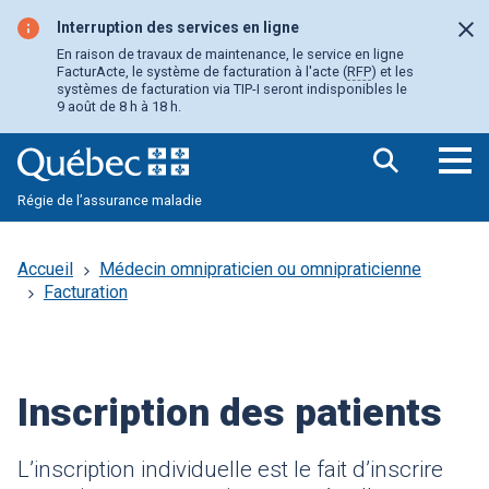
Aller
au
Interruption des services en ligne
Fer
contenu
En raison de travaux de maintenance, le service en ligne
principal
FacturActe, le système de facturation à l'acte (
RFP
) et les
systèmes de facturation via TIP-I seront indisponibles le
9 août de 8 h à 18 h.
Ouv
Régie de l’assurance maladie
le
me
pri
Accueil
Médecin omnipraticien ou omnipraticienne
Facturation
Inscription des patients
L’inscription individuelle est le fait d’inscrire