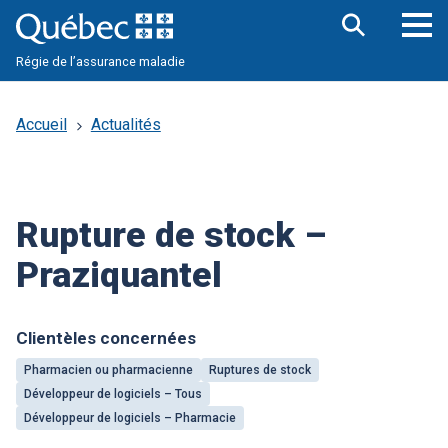
Aller
au
contenu
Ouv
principal
Régie de l’assurance maladie
le
me
pri
Accueil
Actualités
Rupture de stock –
Praziquantel
Clientèles concernées
Pharmacien ou pharmacienne
Ruptures de stock
Développeur de logiciels – Tous
Développeur de logiciels – Pharmacie