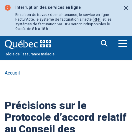
Aller
au
Interruption des services en ligne
Fer
contenu
En raison de travaux de maintenance, le service en ligne
principal
FacturActe, le système de facturation à l'acte (
RFP
) et les
systèmes de facturation via TIP-I seront indisponibles le
9 août de 8 h à 18 h.
Ouv
Régie de l’assurance maladie
le
me
pri
Accueil
Précisions sur le
Protocole d’accord relatif
au Conseil des