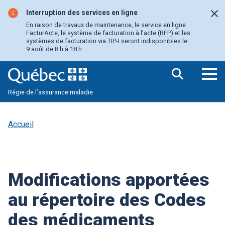
Aller
au
Interruption des services en ligne
Fer
contenu
En raison de travaux de maintenance, le service en ligne
principal
FacturActe, le système de facturation à l'acte (
RFP
) et les
systèmes de facturation via TIP-I seront indisponibles le
9 août de 8 h à 18 h.
Ouv
Régie de l’assurance maladie
le
me
pri
Accueil
Modifications apportées
au répertoire des Codes
des médicaments