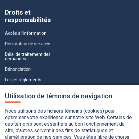
Droits et
responsabilités
Accès à l’information
Déclaration de services
Délai de traitement des
demandes
Dénonciation
Lois et règlements
Qualité du service à la clientèle
Utilisation de témoins de navigation
professionnelle
Paramètres des témoins
Nous utilisons des fichiers témoins (cookies) pour
optimiser votre expérience sur notre site Web. Certains de
ces témoins sont essentiels au bon fonctionnement du
site, d’autres servent à des fins de statistiques et
d’amélioration de nos services. Vous êtes libre de choisir