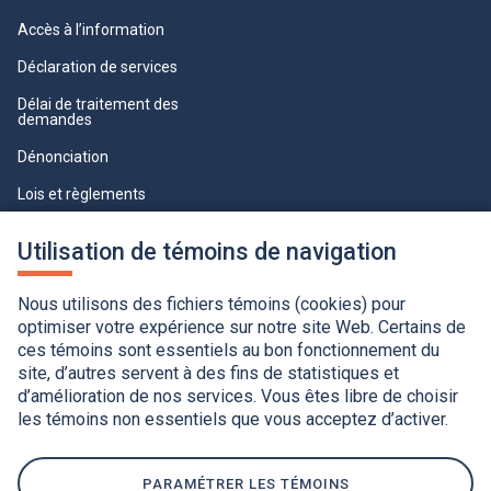
Accès à l’information
Déclaration de services
Délai de traitement des
demandes
Dénonciation
Lois et règlements
Qualité du service à la clientèle
Utilisation de témoins de navigation
professionnelle
Paramètres des témoins
Nous utilisons des fichiers témoins (cookies) pour
optimiser votre expérience sur notre site Web. Certains de
ces témoins sont essentiels au bon fonctionnement du
site, d’autres servent à des fins de statistiques et
d’amélioration de nos services. Vous êtes libre de choisir
les témoins non essentiels que vous acceptez d’activer.
Accessibilité
Application de la Charte de la langue française
Politique de confidentialité
Québec.ca
Ce
lien
PARAMÉTRER LES TÉMOINS
s'ouvrira