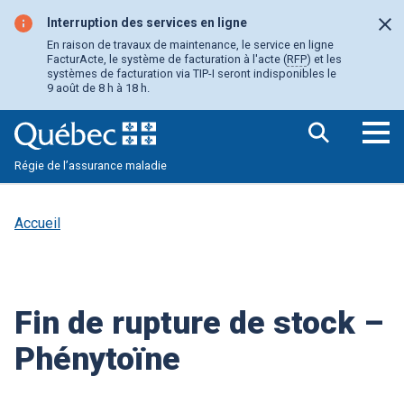
Aller
au
Interruption des services en ligne
Fer
contenu
En raison de travaux de maintenance, le service en ligne
principal
FacturActe, le système de facturation à l'acte (
RFP
) et les
systèmes de facturation via TIP-I seront indisponibles le
9 août de 8 h à 18 h.
Ouv
Régie de l’assurance maladie
le
me
pri
Accueil
Fin de rupture de stock –
Phénytoïne