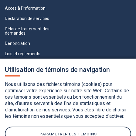
Accès à l’information
Déclaration de services
Délai de traitement des
demandes
Dénonciation
Lois et règlements
Qualité du service à la clientèle
Utilisation de témoins de navigation
professionnelle
Paramètres des témoins
Nous utilisons des fichiers témoins (cookies) pour
optimiser votre expérience sur notre site Web. Certains de
ces témoins sont essentiels au bon fonctionnement du
site, d’autres servent à des fins de statistiques et
d’amélioration de nos services. Vous êtes libre de choisir
les témoins non essentiels que vous acceptez d’activer.
Accessibilité
Application de la Charte de la langue française
Politique de confidentialité
Québec.ca
Ce
lien
PARAMÉTRER LES TÉMOINS
s'ouvrira