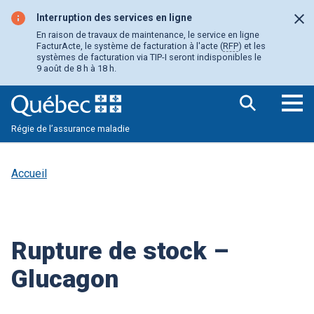
Aller
au
Interruption des services en ligne
Fer
contenu
En raison de travaux de maintenance, le service en ligne
principal
FacturActe, le système de facturation à l'acte (
RFP
) et les
systèmes de facturation via TIP-I seront indisponibles le
9 août de 8 h à 18 h.
Ouv
Régie de l’assurance maladie
le
me
pri
Accueil
Rupture de stock –
Glucagon