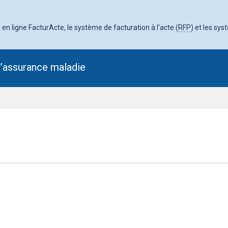
en ligne FacturActe, le système de facturation à l'acte (
RFP
) et les sys
l’assurance maladie