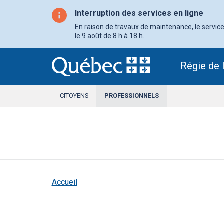
Aller
au
Interruption des services en ligne
contenu
principal
En raison de travaux de maintenance, le service 
le 9 août de 8 h à 18 h.
Régie de 
CITOYENS
PROFESSIONNELS
SECTION
ACTIVE
Accueil