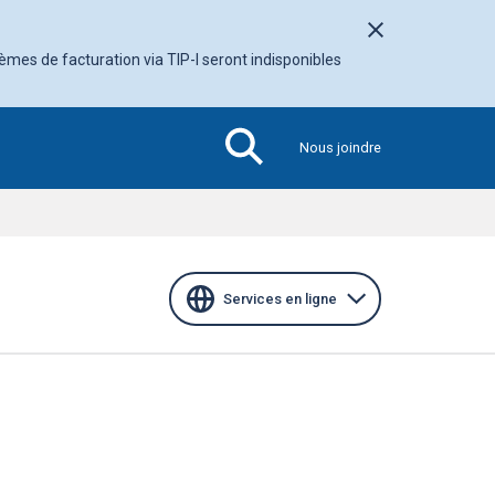
Fermer l'avis
tèmes de facturation via TIP-I seront indisponibles
Nous joindre
Section
active
Services en ligne