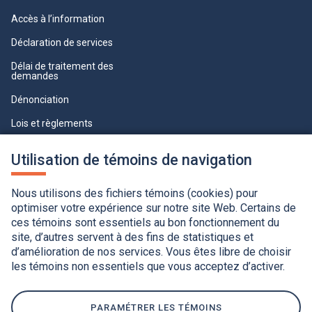
Accès à l’information
Déclaration de services
Délai de traitement des
demandes
Dénonciation
Lois et règlements
Qualité du service à la clientèle
Utilisation de témoins de navigation
professionnelle
Paramètres des témoins
Nous utilisons des fichiers témoins (cookies) pour
optimiser votre expérience sur notre site Web. Certains de
ces témoins sont essentiels au bon fonctionnement du
site, d’autres servent à des fins de statistiques et
d’amélioration de nos services. Vous êtes libre de choisir
les témoins non essentiels que vous acceptez d’activer.
Accessibilité
Application de la Charte de la langue française
Politique de confidentialité
Québec.ca
Ce
lien
PARAMÉTRER LES TÉMOINS
s'ouvrira