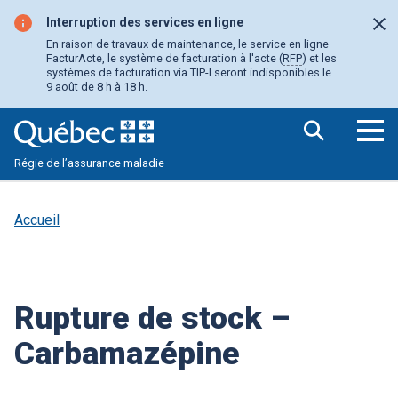
Aller
au
Interruption des services en ligne
Fer
contenu
En raison de travaux de maintenance, le service en ligne
principal
FacturActe, le système de facturation à l'acte (
RFP
) et les
systèmes de facturation via TIP-I seront indisponibles le
9 août de 8 h à 18 h.
Ouv
Régie de l’assurance maladie
le
me
pri
Accueil
Rupture de stock –
Carbamazépine