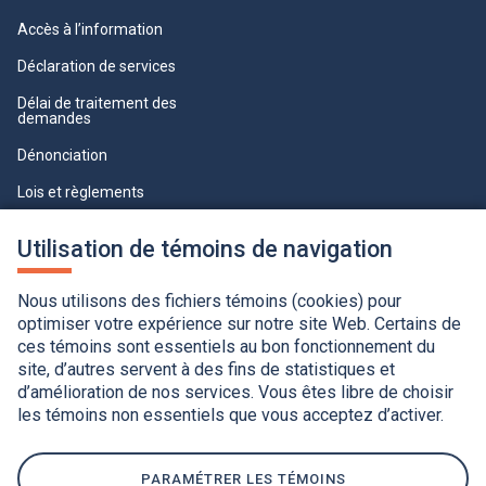
Accès à l’information
Déclaration de services
Délai de traitement des
demandes
Dénonciation
Lois et règlements
Qualité du service à la clientèle
Utilisation de témoins de navigation
professionnelle
Paramètres des témoins
Nous utilisons des fichiers témoins (cookies) pour
optimiser votre expérience sur notre site Web. Certains de
ces témoins sont essentiels au bon fonctionnement du
site, d’autres servent à des fins de statistiques et
d’amélioration de nos services. Vous êtes libre de choisir
les témoins non essentiels que vous acceptez d’activer.
Accessibilité
Application de la Charte de la langue française
Politique de confidentialité
Québec.ca
Ce
lien
PARAMÉTRER LES TÉMOINS
s'ouvrira