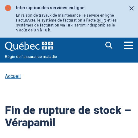
Aller
au
Interruption des services en ligne
Fer
contenu
En raison de travaux de maintenance, le service en ligne
principal
FacturActe, le système de facturation à l'acte (
RFP
) et les
systèmes de facturation via TIP-I seront indisponibles le
9 août de 8 h à 18 h.
Ouv
Régie de l’assurance maladie
le
me
pri
Accueil
Fin de rupture de stock –
Vérapamil