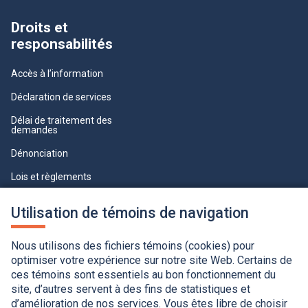
Droits et
responsabilités
Accès à l’information
Déclaration de services
Délai de traitement des
demandes
Dénonciation
Lois et règlements
Qualité du service à la clientèle
Utilisation de témoins de navigation
professionnelle
Paramètres des témoins
Nous utilisons des fichiers témoins (cookies) pour
optimiser votre expérience sur notre site Web. Certains de
ces témoins sont essentiels au bon fonctionnement du
site, d’autres servent à des fins de statistiques et
d’amélioration de nos services. Vous êtes libre de choisir