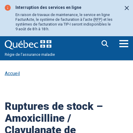
Aller
au
Interruption des services en ligne
Fer
contenu
En raison de travaux de maintenance, le service en ligne
principal
FacturActe, le système de facturation à l'acte (
RFP
) et les
systèmes de facturation via TIP-I seront indisponibles le
9 août de 8 h à 18 h.
Ouv
Régie de l’assurance maladie
le
me
pri
Accueil
Ruptures de stock –
Amoxicilline /
Clavulanate de