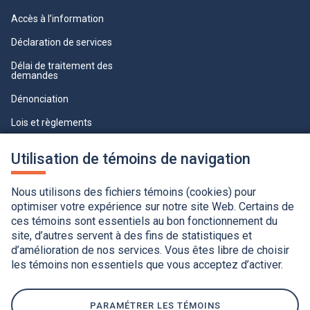
Accès à l’information
Déclaration de services
Délai de traitement des
demandes
Dénonciation
Lois et règlements
Qualité du service à la clientèle
Utilisation de témoins de navigation
professionnelle
Paramètres des témoins
Nous utilisons des fichiers témoins (cookies) pour
optimiser votre expérience sur notre site Web. Certains de
ces témoins sont essentiels au bon fonctionnement du
site, d’autres servent à des fins de statistiques et
d’amélioration de nos services. Vous êtes libre de choisir
les témoins non essentiels que vous acceptez d’activer.
Accessibilité
Application de la Charte de la langue française
Politique de confidentialité
Québec.ca
Ce
lien
PARAMÉTRER LES TÉMOINS
s'ouvrira