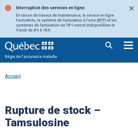
Aller
au
Interruption des services en ligne
Fer
contenu
En raison de travaux de maintenance, le service en ligne
principal
FacturActe, le système de facturation à l'acte (
RFP
) et les
systèmes de facturation via TIP-I seront indisponibles le
9 août de 8 h à 18 h.
Ouv
Régie de l’assurance maladie
le
me
pri
Accueil
Rupture de stock –
Tamsulosine