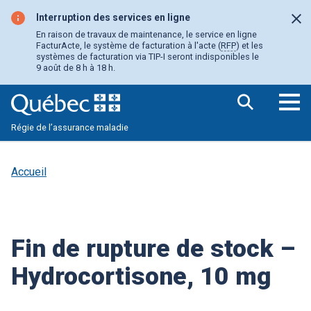
Aller
au
Interruption des services en ligne
Fer
contenu
En raison de travaux de maintenance, le service en ligne
principal
FacturActe, le système de facturation à l'acte (
RFP
) et les
systèmes de facturation via TIP-I seront indisponibles le
9 août de 8 h à 18 h.
Ouv
Régie de l’assurance maladie
le
me
pri
Accueil
Fin de rupture de stock –
Hydrocortisone, 10 mg