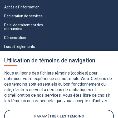
Accès à l’information
Déclaration de services
Délai de traitement des
demandes
Dénonciation
Lois et règlements
Qualité du service à la clientèle
Utilisation de témoins de navigation
professionnelle
Paramètres des témoins
Nous utilisons des fichiers témoins (cookies) pour
optimiser votre expérience sur notre site Web. Certains de
ces témoins sont essentiels au bon fonctionnement du
site, d’autres servent à des fins de statistiques et
d’amélioration de nos services. Vous êtes libre de choisir
les témoins non essentiels que vous acceptez d’activer.
Accessibilité
Application de la Charte de la langue française
Politique de confidentialité
Québec.ca
Ce
lien
PARAMÉTRER LES TÉMOINS
s'ouvrira