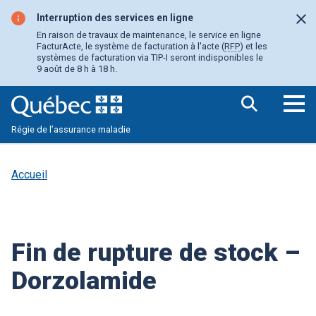
Aller
au
Interruption des services en ligne
Fer
contenu
En raison de travaux de maintenance, le service en ligne
principal
FacturActe, le système de facturation à l'acte (
RFP
) et les
systèmes de facturation via TIP-I seront indisponibles le
9 août de 8 h à 18 h.
Ouv
Régie de l’assurance maladie
le
me
pri
Accueil
Fin de rupture de stock –
Dorzolamide