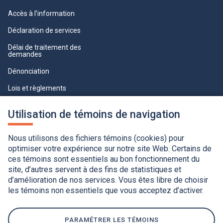
Accès à l’information
Déclaration de services
Délai de traitement des
demandes
Dénonciation
Lois et règlements
Qualité du service à la clientèle
Utilisation de témoins de navigation
professionnelle
Paramètres des témoins
Nous utilisons des fichiers témoins (cookies) pour
optimiser votre expérience sur notre site Web. Certains de
ces témoins sont essentiels au bon fonctionnement du
site, d’autres servent à des fins de statistiques et
d’amélioration de nos services. Vous êtes libre de choisir
les témoins non essentiels que vous acceptez d’activer.
Accessibilité
Application de la Charte de la langue française
Politique de confidentialité
Québec.ca
Ce
lien
PARAMÉTRER LES TÉMOINS
s'ouvrira