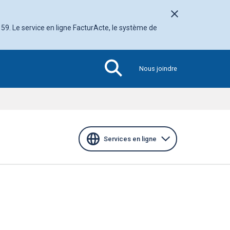
Fermer l'avis
 59. Le service en ligne FacturActe, le système de
Nous joindre
Section
active
Services en ligne