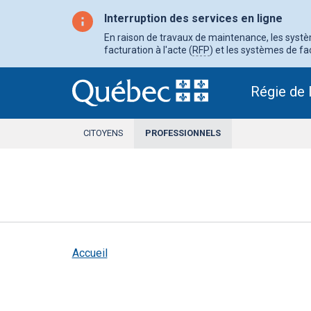
Aller
au
Interruption des services en ligne
contenu
principal
En raison de travaux de maintenance, les système
facturation à l'acte (
RFP
) et les systèmes de fac
Régie de 
CITOYENS
PROFESSIONNELS
SECTION
ACTIVE
Accueil