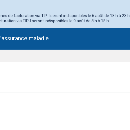
s de facturation via TIP-I seront indisponibles le 6 août de 18 h à 23 h
turation via TIP-I seront indisponibles le 9 août de 8 h à 18 h.
l’assurance maladie