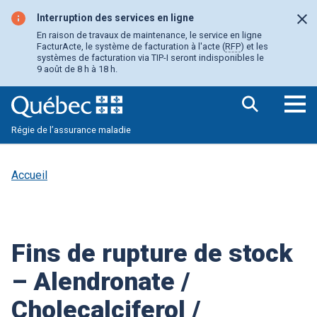
Aller
au
Interruption des services en ligne
Fer
contenu
En raison de travaux de maintenance, le service en ligne
principal
FacturActe, le système de facturation à l'acte (
RFP
) et les
systèmes de facturation via TIP-I seront indisponibles le
9 août de 8 h à 18 h.
Ouv
Régie de l’assurance maladie
le
me
pri
Accueil
Fins de rupture de stock
– Alendronate /
Cholecalciferol /