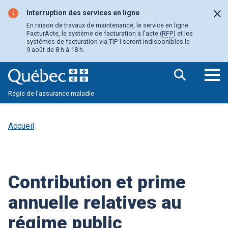
Aller
au
Interruption des services en ligne
Fer
contenu
En raison de travaux de maintenance, le service en ligne
principal
FacturActe, le système de facturation à l'acte (
RFP
) et les
systèmes de facturation via TIP-I seront indisponibles le
9 août de 8 h à 18 h.
Ouv
Régie de l’assurance maladie
le
me
pri
Accueil
Contribution et prime
annuelle relatives au
régime public