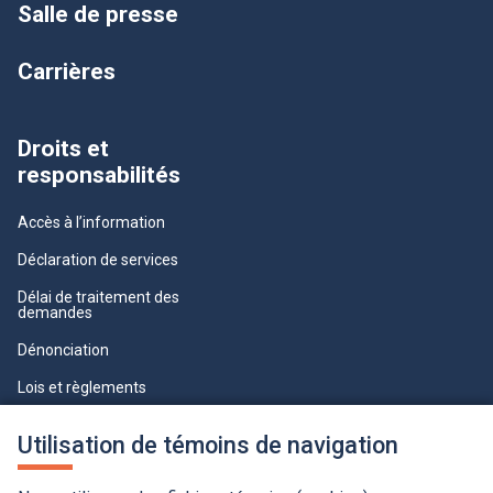
Salle de presse
Carrières
Droits et
responsabilités
Accès à l’information
Déclaration de services
Délai de traitement des
demandes
Dénonciation
Lois et règlements
Qualité du service à la clientèle
Utilisation de témoins de navigation
professionnelle
Paramètres des témoins