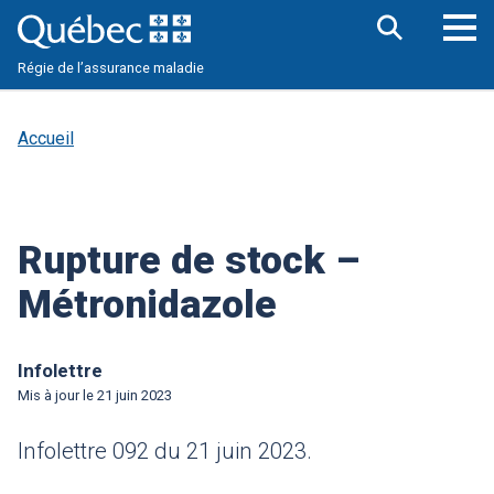
Aller
au
contenu
Ouv
principal
Régie de l’assurance maladie
le
me
pri
Accueil
Rupture de stock –
Métronidazole
Infolettre
Mis à jour le
21 juin 2023
Infolettre 092 du 21 juin 2023.