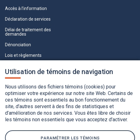
Accès à l’information
Déclaration de services
Délai de traitement des
demandes
Dénonciation
Lois et règlements
Qualité du service à la clientèle
Utilisation de témoins de navigation
professionnelle
Paramètres des témoins
Nous utilisons des fichiers témoins (cookies) pour
optimiser votre expérience sur notre site Web. Certains de
ces témoins sont essentiels au bon fonctionnement du
site, d’autres servent à des fins de statistiques et
d’amélioration de nos services. Vous êtes libre de choisir
les témoins non essentiels que vous acceptez d’activer.
Accessibilité
Application de la Charte de la langue française
Politique de confidentialité
Québec.ca
Ce
lien
PARAMÉTRER LES TÉMOINS
s'ouvrira