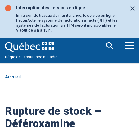
Aller
au
Interruption des services en ligne
Fer
contenu
En raison de travaux de maintenance, le service en ligne
principal
FacturActe, le système de facturation à l'acte (
RFP
) et les
systèmes de facturation via TIP-I seront indisponibles le
9 août de 8 h à 18 h.
Ouv
Régie de l’assurance maladie
le
me
pri
Accueil
Rupture de stock –
Déféroxamine