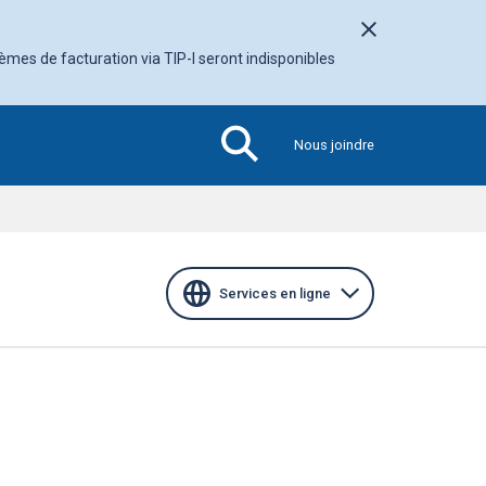
Fermer l'avis
tèmes de facturation via TIP-I seront indisponibles
Nous joindre
Section
active
Services en ligne