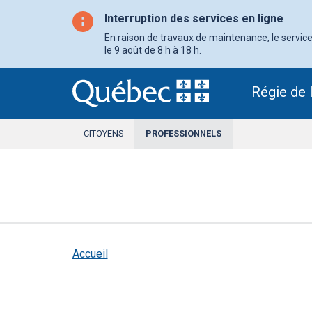
Aller
au
Interruption des services en ligne
contenu
principal
En raison de travaux de maintenance, le service 
le 9 août de 8 h à 18 h.
Régie de 
CITOYENS
PROFESSIONNELS
SECTION
ACTIVE
Accueil