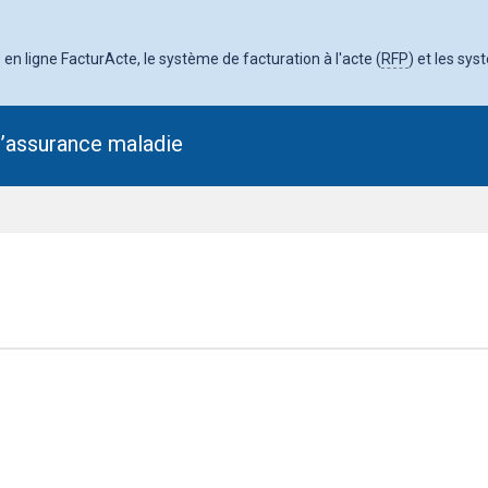
en ligne FacturActe, le système de facturation à l'acte (
RFP
) et les sys
l’assurance maladie