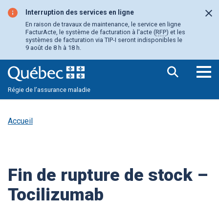
Aller
au
Interruption des services en ligne
Fer
contenu
En raison de travaux de maintenance, le service en ligne
principal
FacturActe, le système de facturation à l'acte (
RFP
) et les
systèmes de facturation via TIP-I seront indisponibles le
9 août de 8 h à 18 h.
Ouv
Régie de l’assurance maladie
le
me
pri
Accueil
Fin de rupture de stock –
Tocilizumab