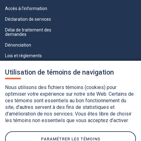
Accès à l’information
Déclaration de services
Délai de traitement des
demandes
Dénonciation
Lois et règlements
Qualité du service à la clientèle
Utilisation de témoins de navigation
professionnelle
Paramètres des témoins
Nous utilisons des fichiers témoins (cookies) pour
optimiser votre expérience sur notre site Web. Certains de
ces témoins sont essentiels au bon fonctionnement du
site, d’autres servent à des fins de statistiques et
d’amélioration de nos services. Vous êtes libre de choisir
les témoins non essentiels que vous acceptez d’activer.
Accessibilité
Application de la Charte de la langue française
Politique de confidentialité
Québec.ca
Ce
lien
PARAMÉTRER LES TÉMOINS
s'ouvrira