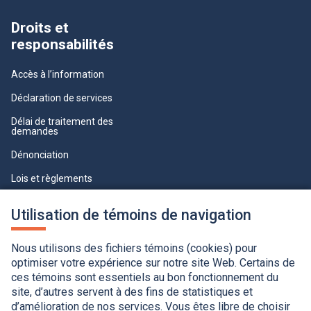
Droits et
responsabilités
Accès à l’information
Déclaration de services
Délai de traitement des
demandes
Dénonciation
Lois et règlements
Qualité du service à la clientèle
Utilisation de témoins de navigation
professionnelle
Paramètres des témoins
Nous utilisons des fichiers témoins (cookies) pour
optimiser votre expérience sur notre site Web. Certains de
ces témoins sont essentiels au bon fonctionnement du
site, d’autres servent à des fins de statistiques et
d’amélioration de nos services. Vous êtes libre de choisir