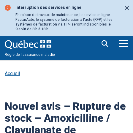
Aller
au
Interruption des services en ligne
Fer
contenu
En raison de travaux de maintenance, le service en ligne
principal
FacturActe, le système de facturation à l'acte (
RFP
) et les
systèmes de facturation via TIP-I seront indisponibles le
9 août de 8 h à 18 h.
Ouv
Régie de l’assurance maladie
le
me
pri
Accueil
Nouvel avis – Rupture de
stock – Amoxicilline /
Clavulanate de