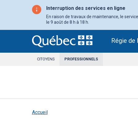
Aller
au
Interruption des services en ligne
contenu
principal
En raison de travaux de maintenance, le service 
le 9 août de 8 h à 18 h.
Régie de 
CITOYENS
PROFESSIONNELS
SECTION
ACTIVE
Accueil