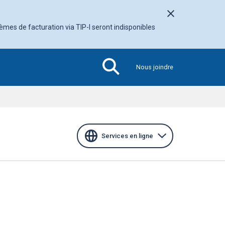
Fermer l'avis
tèmes de facturation via TIP-I seront indisponibles
Nous joindre
Section
active
Services en ligne