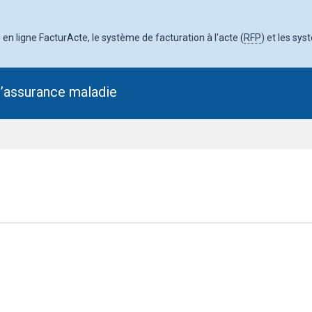
en ligne FacturActe, le système de facturation à l'acte (
RFP
) et les sys
l’assurance maladie