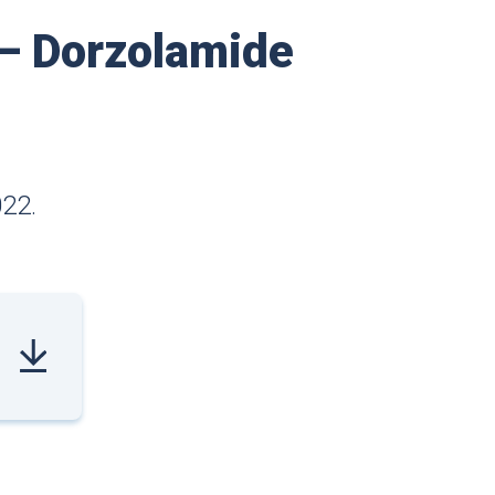
 – Dorzolamide
022.