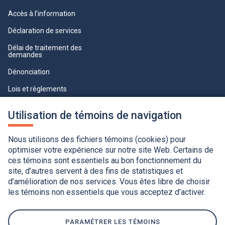
Accès à l’information
Déclaration de services
Délai de traitement des
demandes
Dénonciation
Lois et règlements
Qualité du service à la clientèle
Utilisation de témoins de navigation
professionnelle
Paramètres des témoins
Nous utilisons des fichiers témoins (cookies) pour
optimiser votre expérience sur notre site Web. Certains de
ces témoins sont essentiels au bon fonctionnement du
site, d’autres servent à des fins de statistiques et
d’amélioration de nos services. Vous êtes libre de choisir
les témoins non essentiels que vous acceptez d’activer.
Accessibilité
Application de la Charte de la langue française
Politique de confidentialité
Québec.ca
Ce
lien
PARAMÉTRER LES TÉMOINS
s'ouvrira