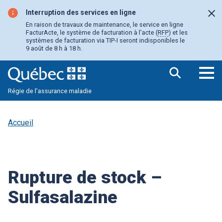
Aller
au
Interruption des services en ligne
Fer
contenu
En raison de travaux de maintenance, le service en ligne
principal
FacturActe, le système de facturation à l'acte (
RFP
) et les
systèmes de facturation via TIP-I seront indisponibles le
9 août de 8 h à 18 h.
Ouv
Régie de l’assurance maladie
le
me
pri
Accueil
Rupture de stock –
Sulfasalazine