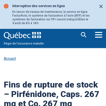
Aller
au
Interruption des services en ligne
Fer
contenu
En raison de travaux de maintenance, le service en ligne
principal
FacturActe, le système de facturation à l'acte (
RFP
) et les
systèmes de facturation via TIP-I seront indisponibles le
9 août de 8 h à 18 h.
Ouv
Régie de l’assurance maladie
le
me
pri
Accueil
Fins de rupture de stock
– Pirfénidone, Caps. 267
mg et Co. 267 mg