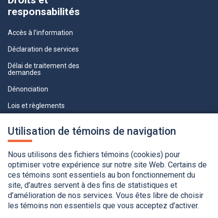
Droits et
responsabilités
Accès à l’information
Déclaration de services
Délai de traitement des
demandes
Dénonciation
Lois et règlements
Qualité du service à la clientèle
Utilisation de témoins de navigation
professionnelle
Paramètres des témoins
Nous utilisons des fichiers témoins (cookies) pour
optimiser votre expérience sur notre site Web. Certains de
ces témoins sont essentiels au bon fonctionnement du
site, d’autres servent à des fins de statistiques et
d’amélioration de nos services. Vous êtes libre de choisir
les témoins non essentiels que vous acceptez d’activer.
Accessibilité
Application de la Charte de la langue française