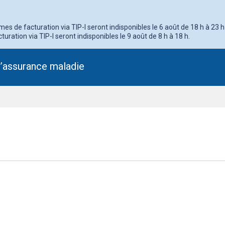
s de facturation via TIP-I seront indisponibles le 6 août de 18 h à 23 h
turation via TIP-I seront indisponibles le 9 août de 8 h à 18 h.
l’assurance maladie