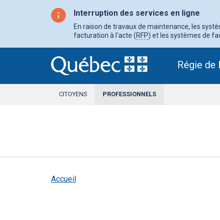
Aller
au
Interruption des services en ligne
contenu
principal
En raison de travaux de maintenance, les système
facturation à l'acte (
RFP
) et les systèmes de fac
Régie de 
CITOYENS
PROFESSIONNELS
SECTION
ACTIVE
Accueil