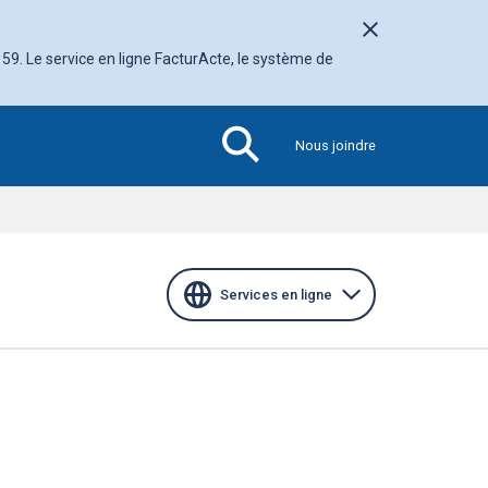
Fermer l'avis
 59. Le service en ligne FacturActe, le système de
Nous joindre
Section
active
Services en ligne